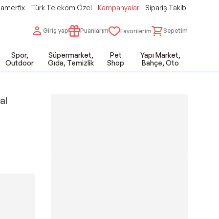
amerfix
Türk Telekom Özel
Kampanyalar
Sipariş Takibi
Giriş yap
Puanlarım
Sepetim
Favorilerim
Spor,
Süpermarket,
Pet
Yapı Market,
Outdoor
Gıda, Temizlik
Shop
Bahçe, Oto
al