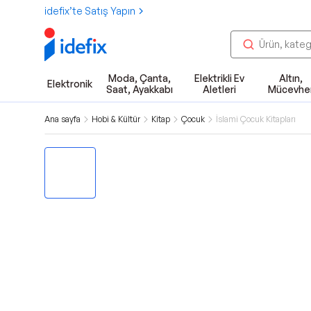
idefix’te Satış Yapın
Moda, Çanta,
Elektrikli Ev
Altın,
Elektronik
Saat, Ayakkabı
Aletleri
Mücevhe
Ana sayfa
Hobi & Kültür
Kitap
Çocuk
İslami Çocuk Kitapları