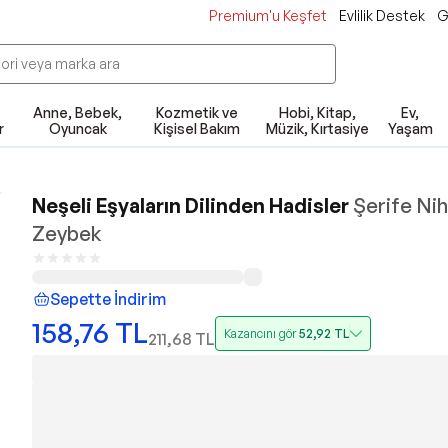
Premium'u Keşfet
Evlilik Destek
G
Anne, Bebek,
Kozmetik ve
Hobi, Kitap,
Ev,
r
Oyuncak
Kişisel Bakım
Müzik, Kırtasiye
Yaşam
Neşeli Eşyaların Dilinden Hadisler
Şerife Nih
Zeybek
Sepette İndirim
158,76
TL
Kazancını gör
52,92
TL
211,68
TL