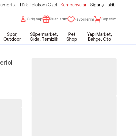
amerfix
Türk Telekom Özel
Kampanyalar
Sipariş Takibi
Giriş yap
Puanlarım
Sepetim
Favorilerim
Spor,
Süpermarket,
Pet
Yapı Market,
Outdoor
Gıda, Temizlik
Shop
Bahçe, Oto
erici