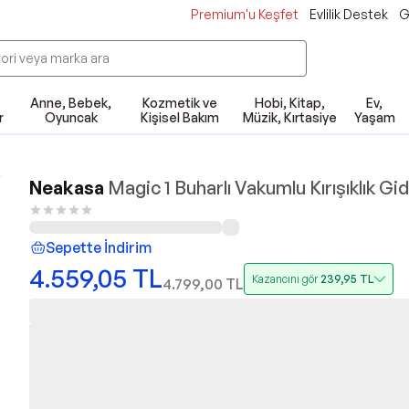
Premium'u Keşfet
Evlilik Destek
G
Anne, Bebek,
Kozmetik ve
Hobi, Kitap,
Ev,
r
Oyuncak
Kişisel Bakım
Müzik, Kırtasiye
Yaşam
Neakasa
Magic 1 Buharlı Vakumlu Kırışıklık Gid
Sepette İndirim
4.559,05
TL
Kazancını gör
239,95
TL
4.799,00
TL