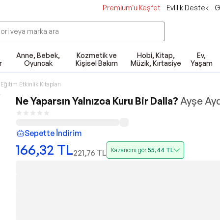
Premium'u Keşfet
Evlilik Destek
G
Anne, Bebek,
Kozmetik ve
Hobi, Kitap,
Ev,
r
Oyuncak
Kişisel Bakım
Müzik, Kırtasiye
Yaşam
Eğitim Etkinlik Kitapları
Ne Yaparsın Yalnızca Kuru Bir Dalla?
Ayşe Ay
Sepette İndirim
166,32
TL
Kazancını gör
55,44
TL
221,76
TL