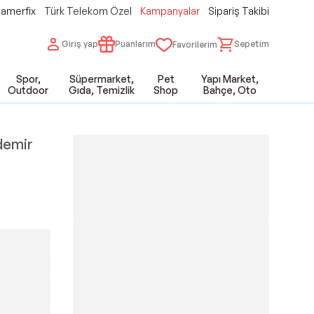
amerfix
Türk Telekom Özel
Kampanyalar
Sipariş Takibi
Giriş yap
Puanlarım
Sepetim
Favorilerim
Spor,
Süpermarket,
Pet
Yapı Market,
Outdoor
Gıda, Temizlik
Shop
Bahçe, Oto
demir