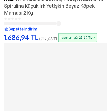
Spirulina Küçük Irk Yetişkin Beyaz Köpek
Maması 2 Kg
Sepette İndirim
1.686,94
TL
Kazancını gör
25,69
TL
1.712,63
TL