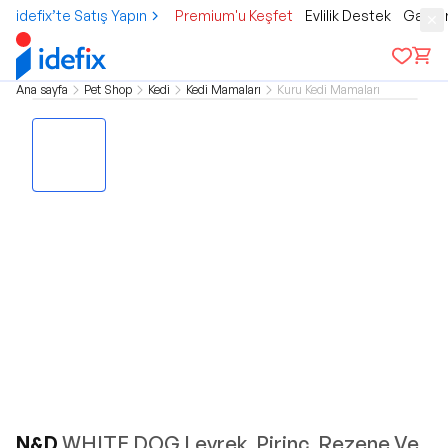
idefix’te Satış Yapın
Premium'u Keşfet
Evlilik Destek
Gamer
Ana sayfa
Pet Shop
Kedi
Kedi Mamaları
Kuru Kedi Mamaları
N&D
WHITE DOG Levrek, Pirinç, Rezene Ve