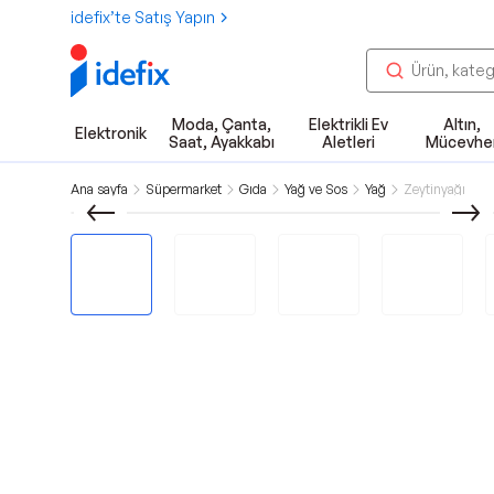
idefix’te Satış Yapın
Moda, Çanta,
Elektrikli Ev
Altın,
Elektronik
Saat, Ayakkabı
Aletleri
Mücevhe
Ana sayfa
Süpermarket
Gıda
Yağ ve Sos
Yağ
Zeytinyağı