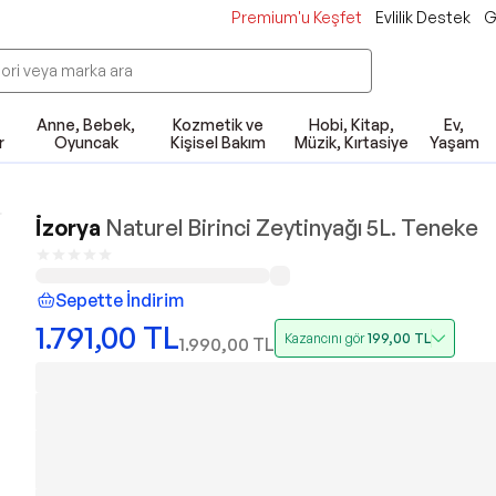
Premium'u Keşfet
Evlilik Destek
G
Anne, Bebek,
Kozmetik ve
Hobi, Kitap,
Ev,
r
Oyuncak
Kişisel Bakım
Müzik, Kırtasiye
Yaşam
İzorya
Naturel Birinci Zeytinyağı 5L. Teneke
Sepette İndirim
1.791,00
TL
Kazancını gör
199,00
TL
1.990,00
TL