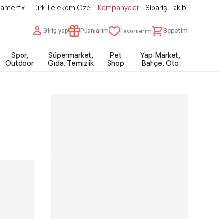
amerfix
Türk Telekom Özel
Kampanyalar
Sipariş Takibi
Giriş yap
Puanlarım
Sepetim
Favorilerim
Spor,
Süpermarket,
Pet
Yapı Market,
Outdoor
Gıda, Temizlik
Shop
Bahçe, Oto