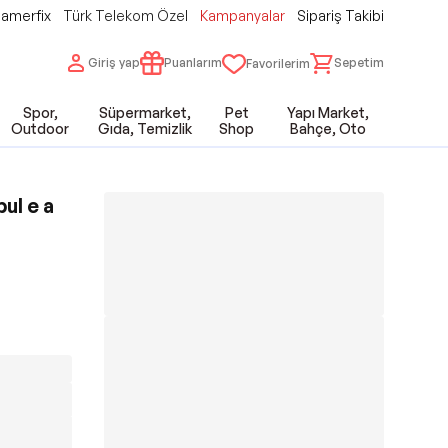
amerfix
Türk Telekom Özel
Kampanyalar
Sipariş Takibi
Giriş yap
Puanlarım
Sepetim
Favorilerim
Spor,
Süpermarket,
Pet
Yapı Market,
Outdoor
Gıda, Temizlik
Shop
Bahçe, Oto
ul e a