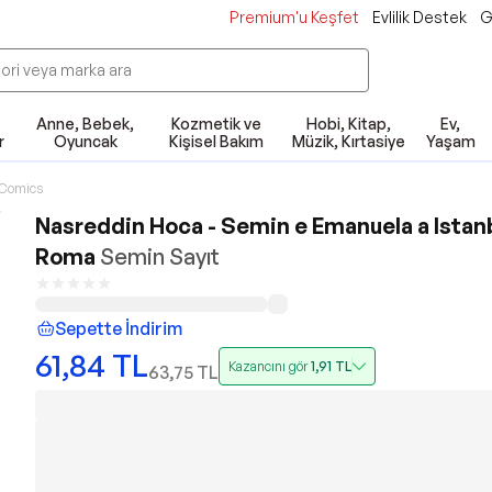
Premium'u Keşfet
Evlilik Destek
G
Anne, Bebek,
Kozmetik ve
Hobi, Kitap,
Ev,
r
Oyuncak
Kişisel Bakım
Müzik, Kırtasiye
Yaşam
Comics
Nasreddin Hoca - Semin e Emanuela a Istanb
Roma
Semin Sayıt
Sepette İndirim
61,84
TL
Kazancını gör
1,91
TL
63,75
TL