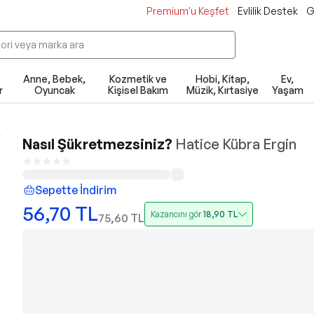
Premium'u Keşfet
Evlilik Destek
G
Anne, Bebek,
Kozmetik ve
Hobi, Kitap,
Ev,
r
Oyuncak
Kişisel Bakım
Müzik, Kırtasiye
Yaşam
Nasıl Şükretmezsiniz?
Hatice Kübra Ergin
Sepette İndirim
56,70
TL
Kazancını gör
18,90
TL
75,60
TL