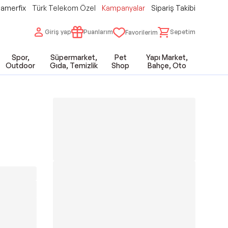
amerfix
Türk Telekom Özel
Kampanyalar
Sipariş Takibi
Giriş yap
Puanlarım
Sepetim
Favorilerim
Spor,
Süpermarket,
Pet
Yapı Market,
Outdoor
Gıda, Temizlik
Shop
Bahçe, Oto