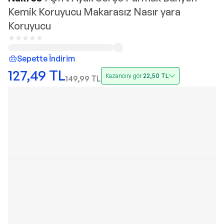
Kemik Koruyucu Makarasız Nasır yara
Koruyucu
Sepette İndirim
127,49
TL
Kazancını gör
22,50
TL
149,99
TL