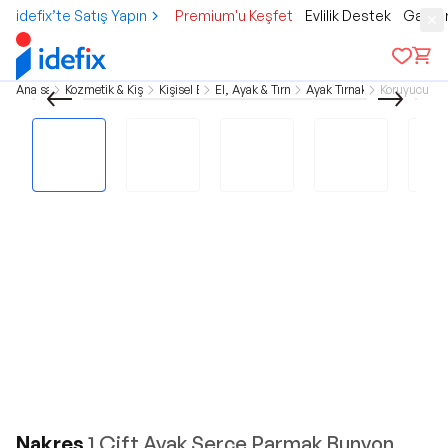
idefix’te Satış Yapın
Premium'u Keşfet
Evlilik Destek
Gamer
Ana sayfa
Kozmetik & Kişisel Bakım
Kişisel Bakım
El, Ayak & Tırnak Bakımı
Ayak Tırnak Bakımı
Koruyucu Ür
Nakres
1 Çift Ayak Serçe Parmak Bunyon