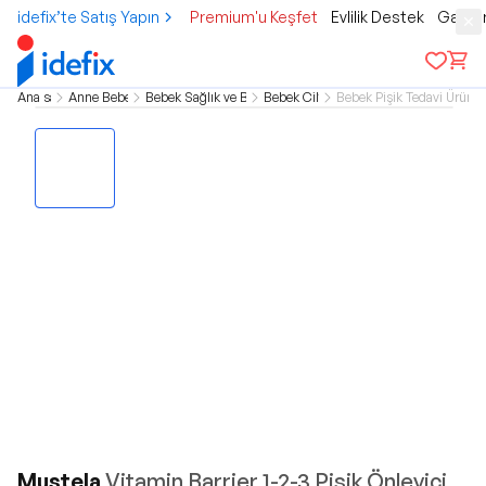
idefix’te Satış Yapın
Premium'u Keşfet
Evlilik Destek
Gamer
Ana sayfa
Anne Bebek Çocuk
Bebek Sağlık ve Bakım Ürünleri
Bebek Cilt Bakımı
Bebek Pişik Tedavi Ürünler
Mustela
Vitamin Barrier 1-2-3 Pişik Önleyici