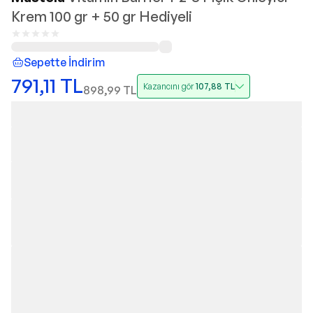
Krem 100 gr + 50 gr Hediyeli
Sepette İndirim
791,11
TL
Kazancını gör
107,88
TL
898,99
TL