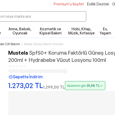
Premium'u Keşfet
Evlilik Destek
G
Anne, Bebek,
Kozmetik ve
Hobi, Kitap,
Ev,
r
Oyuncak
Kişisel Bakım
Müzik, Kırtasiye
Yaşam
ek Cilt Bakımı
Bebek Güneş Bakım Ürünleri
Mustela
Spf50+ Koruma Faktörlü Güneş Los
200ml + Hydrabebe Vücut Losyonu 100ml
Sepette İndirim
1.273,02
TL
Kazancını gör
25,98
TL
1.299,00
TL