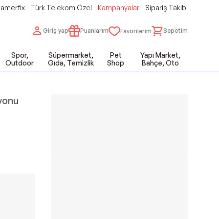
amerfix
Türk Telekom Özel
Kampanyalar
Sipariş Takibi
Giriş yap
Puanlarım
Sepetim
Favorilerim
Spor,
Süpermarket,
Pet
Yapı Market,
Outdoor
Gıda, Temizlik
Shop
Bahçe, Oto
yonu