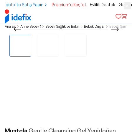
idefix’te Satış Yapın
Premium'u Keşfet
Evlilik Destek
Gamer
Ana sayfa
Anne Bebek Çocuk
Bebek Sağlık ve Bakım Ürünleri
Bebek Duş & Banyo
Bebek Şampu
Mustela
Gentle Cleansing Gel Yenidoğan