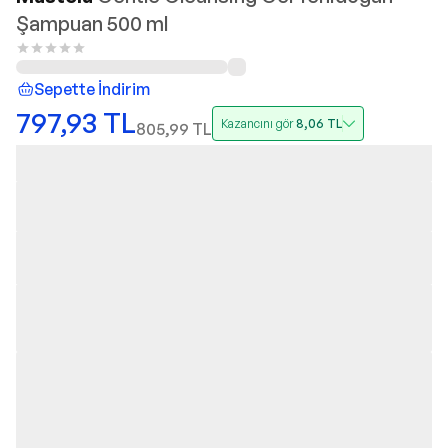
Şampuan 500 ml
Sepette İndirim
797,93
TL
Kazancını gör
8,06
TL
805,99
TL