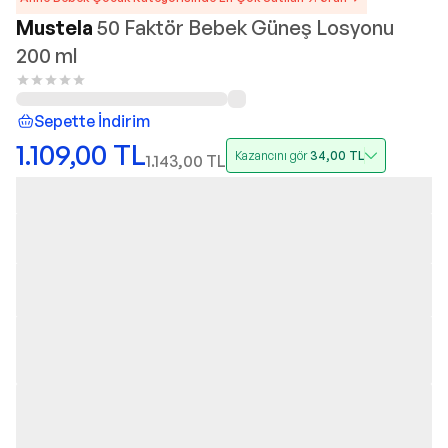
Mustela
50 Faktör Bebek Güneş Losyonu
200 ml
Sepette İndirim
1.109,00
TL
Kazancını gör
34,00
TL
1.143,00
TL