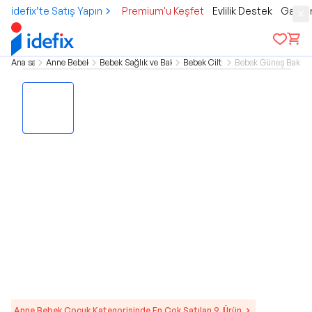
idefix’te Satış Yapın
Premium'u Keşfet
Evlilik Destek
Gamer
Ana sayfa
Anne Bebek Çocuk
Bebek Sağlık ve Bakım Ürünleri
Bebek Cilt Bakımı
Bebek Güneş Bakım 
Anne Bebek Çocuk Kategorisinde En Çok Satılan 9. Ürün