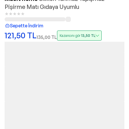
Pişirme Matı Gıdaya Uyumlu
Sepette İndirim
121,50
TL
Kazancını gör
13,50
TL
135,00
TL