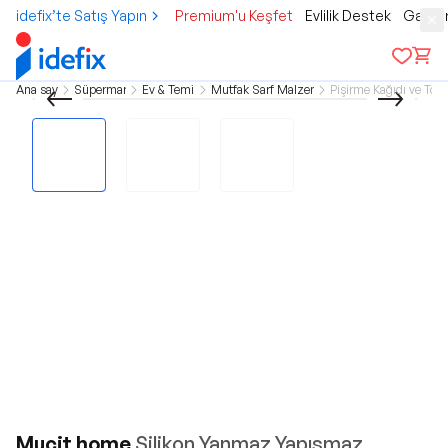
idefix’te Satış Yapın
Premium'u Keşfet
Evlilik Destek
Gamer
Ana sayfa
Süpermarket
Ev & Temizlik
Mutfak Sarf Malzemeleri
Pişirme Kağıdı ve Torb
Mucit home
Silikon Yanmaz Yapışmaz