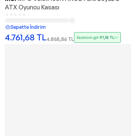
ATX Oyuncu Kasası
Sepette İndirim
4.761,68
TL
Kazancını gör
97,18
TL
4.858,86
TL