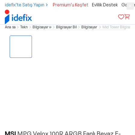
idefix’te Satış Yapın
Premium'u Keşfet
Evlilik Destek
Gamer
Ana sayfa
Teknoloji
Bilgisayar ve Tablet
Bilgisayar Bileşenleri
Bilgisayar Kasası
Mid Tower Bilgisaya
MSI
MPG Velox 100R ARGB Fanlı Beyaz E-