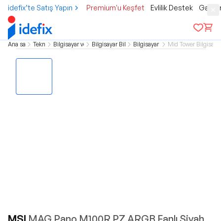
idefix’te Satış Yapın
Premium'u Keşfet
Evlilik Destek
Gamer
Ana sayfa
Teknoloji
Bilgisayar ve Tablet
Bilgisayar Bileşenleri
Bilgisayar Kasası
Mid Tower Bilgisaya
MSI
MAG Pano M100R PZ ARGB Fanlı Siyah