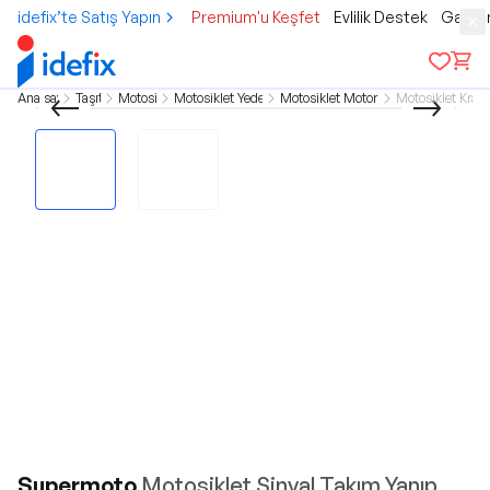
idefix’te Satış Yapın
Premium'u Keşfet
Evlilik Destek
Gamer
Ana sayfa
Taşıtlar
Motosiklet
Motosiklet Yedek Parça
Motosiklet Motor Aksamı
Motosiklet Krank
Supermoto
Motosiklet Sinyal Takım Yanıp