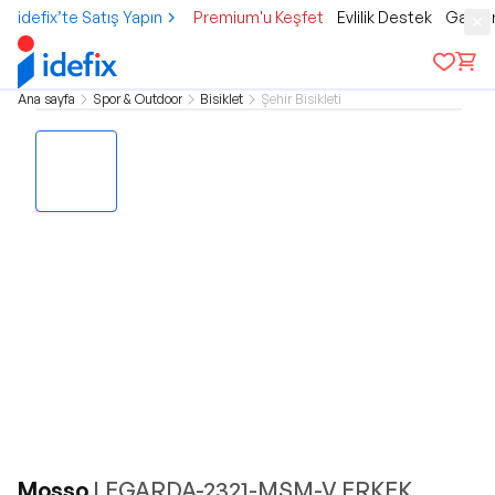
idefix’te Satış Yapın
Premium'u Keşfet
Evlilik Destek
Gamer
Ana sayfa
Spor & Outdoor
Bisiklet
Şehir Bisikleti
Mosso
LEGARDA-2321-MSM-V ERKEK