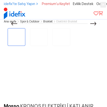
idefix’te Satış Yapın
Premium'u Keşfet
Evlilik Destek
Gamer
Ana sayfa
Spor & Outdoor
Bisiklet
Elektrikli Bisiklet
Mosso
KRONOS ELEKTRİKLİ KATLANIR