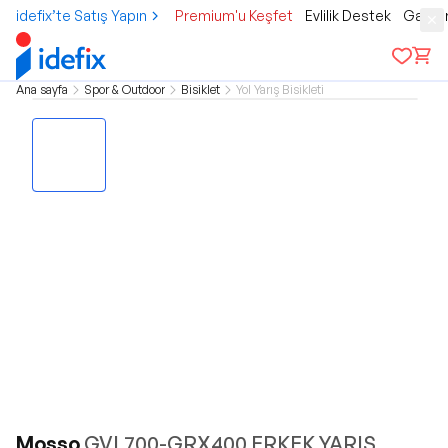
idefix’te Satış Yapın
Premium'u Keşfet
Evlilik Destek
Gamer
Ana sayfa
Spor & Outdoor
Bisiklet
Yol Yarış Bisikleti
Mosso
GVL700-GRX400 ERKEK YARIŞ