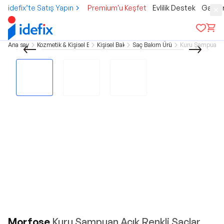
idefix’te Satış Yapın
Premium'u Keşfet
Evlilik Destek
Gamer
Ana sayfa
Kozmetik & Kişisel Bakım
Kişisel Bakım
Saç Bakım Ürünleri
Kuru Şampuanla
Morfose
Kuru Şampuan Açık Renkli Saçlar