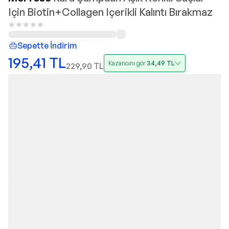
Için Biotin+Collagen Içerikli Kalıntı Bırakmaz
Sepette İndirim
195,41
TL
Kazancını gör
34,49
TL
229,90
TL