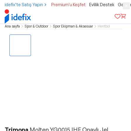
idefix’te Satış Yapın
Premium'u Keşfet
Evlilik Destek
Gamer
Ana sayfa
Spor & Outdoor
Spor Ekipman & Aksesuar
Hentbol
Trimona
Molten YG0015 IHF Onaylı Jel