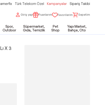
amerfix
Türk Telekom Özel
Kampanyalar
Sipariş Takibi
Giriş yap
Puanlarım
Sepetim
Favorilerim
Spor,
Süpermarket,
Pet
Yapı Market,
Outdoor
Gıda, Temizlik
Shop
Bahçe, Oto
Lı X 3