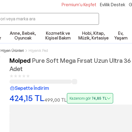
Premium'u Keşfet
Evlilik Destek
G
Anne, Bebek,
Kozmetik ve
Hobi, Kitap,
Ev,
r
Oyuncak
Kişisel Bakım
Müzik, Kırtasiye
Yaşam
 Hijyen Ürünleri
Hijyenik Ped
Molped
Pure Soft Mega Fırsat Uzun Ultra 36 
Adet
Sepette İndirim
424,15
TL
Kazancını gör
74,85
TL
499,00
TL