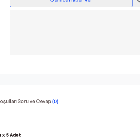
Koşulları
Soru ve Cevap
(
0
)
 x 5 Adet