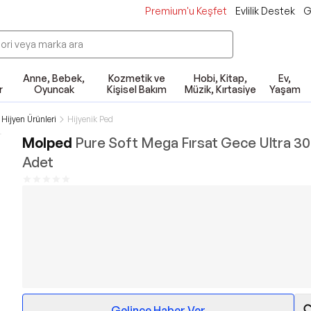
Premium'u Keşfet
Evlilik Destek
G
Anne, Bebek,
Kozmetik ve
Hobi, Kitap,
Ev,
r
Oyuncak
Kişisel Bakım
Müzik, Kırtasiye
Yaşam
 Hijyen Ürünleri
Hijyenik Ped
Molped
Pure Soft Mega Fırsat Gece Ultra 30 
Adet
Gelince Haber Ver