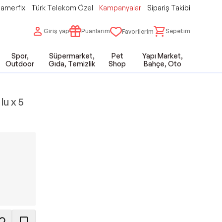
amerfix
Türk Telekom Özel
Kampanyalar
Sipariş Takibi
Giriş yap
Puanlarım
Sepetim
Favorilerim
Spor,
Süpermarket,
Pet
Yapı Market,
Outdoor
Gıda, Temizlik
Shop
Bahçe, Oto
lu x 5