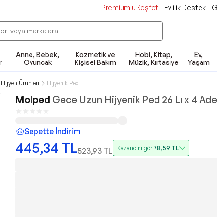
Premium'u Keşfet
Evlilik Destek
G
Anne, Bebek,
Kozmetik ve
Hobi, Kitap,
Ev,
r
Oyuncak
Kişisel Bakım
Müzik, Kırtasiye
Yaşam
 Hijyen Ürünleri
Hijyenik Ped
Molped
Gece Uzun Hijyenik Ped 26 Lı x 4 Ade
Sepette İndirim
445,34
TL
Kazancını gör
78,59
TL
523,93
TL