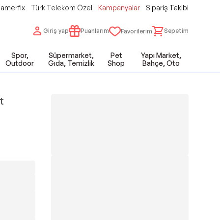
amerfix
Türk Telekom Özel
Kampanyalar
Sipariş Takibi
Giriş yap
Puanlarım
Sepetim
Favorilerim
Spor,
Süpermarket,
Pet
Yapı Market,
Outdoor
Gıda, Temizlik
Shop
Bahçe, Oto
t