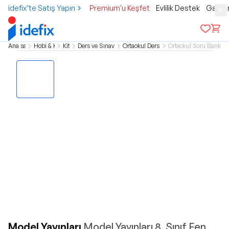
idefix’te Satış Yapın
Premium'u Keşfet
Evlilik Destek
Gamer
Ana sayfa
Hobi & Kültür
Kitap
Ders ve Sınav Kitapları
Ortaokul Ders Kitapları
Ortaokul Soru Bankası 
Model Yayınları
Model Yayınları 8. Sınıf Fen