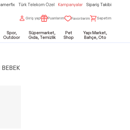
amerfix
Türk Telekom Özel
Kampanyalar
Sipariş Takibi
Giriş yap
Puanlarım
Sepetim
Favorilerim
Spor,
Süpermarket,
Pet
Yapı Market,
Outdoor
Gıda, Temizlik
Shop
Bahçe, Oto
I BEBEK