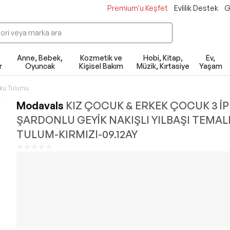
Premium'u Keşfet
Evlilik Destek
G
Anne, Bebek,
Kozmetik ve
Hobi, Kitap,
Ev,
r
Oyuncak
Kişisel Bakım
Müzik, Kırtasiye
Yaşam
ku Tulumu
Modavals
KIZ ÇOCUK & ERKEK ÇOCUK 3 İP
ŞARDONLU GEYİK NAKIŞLI YILBAŞI TEMAL
TULUM-KIRMIZI-09.12AY