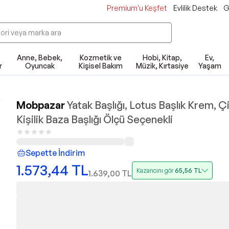
Premium'u Keşfet
Evlilik Destek
G
Anne, Bebek,
Kozmetik ve
Hobi, Kitap,
Ev,
r
Oyuncak
Kişisel Bakım
Müzik, Kırtasiye
Yaşam
Mobpazar
Yatak Başlığı, Lotus Başlık Krem, Ç
Kişilik Baza Başlığı Ölçü Seçenekli
Sepette İndirim
1.573,44
TL
Kazancını gör
65,56
TL
1.639,00
TL