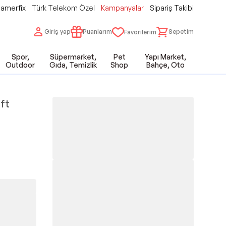
amerfix
Türk Telekom Özel
Kampanyalar
Sipariş Takibi
Giriş yap
Puanlarım
Sepetim
Favorilerim
Spor,
Süpermarket,
Pet
Yapı Market,
Outdoor
Gıda, Temizlik
Shop
Bahçe, Oto
ift