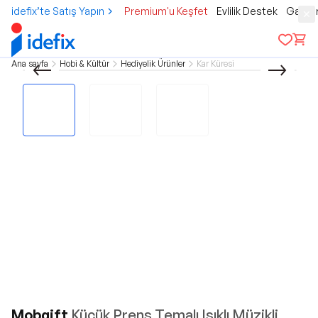
idefix’te Satış Yapın
Premium'u Keşfet
Evlilik Destek
Gamer
Ana sayfa
Hobi & Kültür
Hediyelik Ürünler
Kar Küresi
Mobgift
Küçük Prens Temalı Işıklı Müzikli