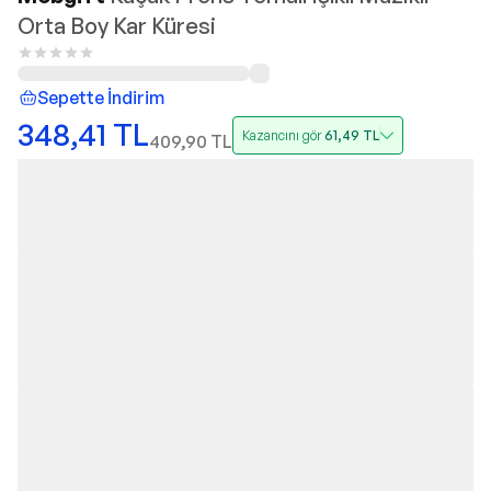
Orta Boy Kar Küresi
Sepette İndirim
348,41
TL
Kazancını gör
61,49
TL
409,90
TL