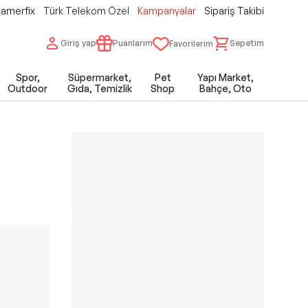
amerfix
Türk Telekom Özel
Kampanyalar
Sipariş Takibi
Giriş yap
Puanlarım
Sepetim
Favorilerim
Spor,
Süpermarket,
Pet
Yapı Market,
Outdoor
Gıda, Temizlik
Shop
Bahçe, Oto