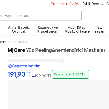
Premium'u Keşfet
Evlilik Destek
G
Anne, Bebek,
Kozmetik ve
Hobi, Kitap,
Ev,
r
Oyuncak
Kişisel Bakım
Müzik, Kırtasiye
Yaşam
akımı
Yüz Maskesi
MjCare
Yüz Peeling&nemlendirici Maske(a)
Sepette İndirim
191,90
TL
Kazancını gör
8,00
TL
199,90
TL