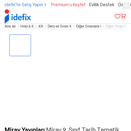
idefix’te Satış Yapın
Premium'u Keşfet
Evlilik Destek
Gamer
Ana sayfa
Hobi & Kültür
Kitap
Ders ve Sınav Kitapları
Diğer Sınavlara Hazırlık
Diğer Sınav Hazı
Miray Yayınları
Miray 9. Sınıf Tarih Tematik