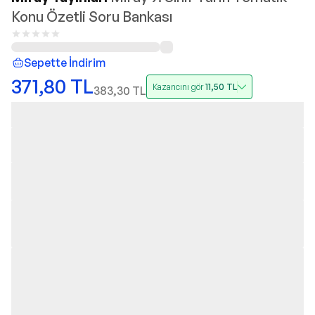
Konu Özetli Soru Bankası
Sepette İndirim
371,80
TL
Kazancını gör
11,50
TL
383,30
TL