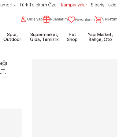
amerfix
Türk Telekom Özel
Kampanyalar
Sipariş Takibi
Giriş yap
Puanlarım
Sepetim
Favorilerim
Spor,
Süpermarket,
Pet
Yapı Market,
Outdoor
Gıda, Temizlik
Shop
Bahçe, Oto
ağı
LT.