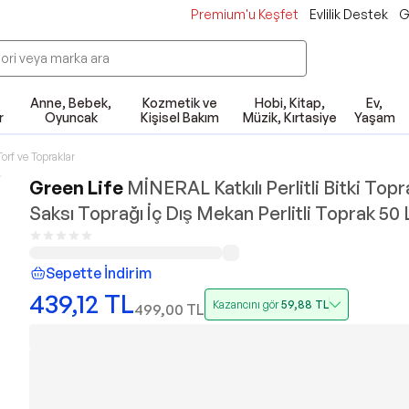
Premium'u Keşfet
Evlilik Destek
G
Anne, Bebek,
Kozmetik ve
Hobi, Kitap,
Ev,
r
Oyuncak
Kişisel Bakım
Müzik, Kırtasiye
Yaşam
Torf ve Topraklar
Green Life
MİNERAL Katkılı Perlitli Bitki Topr
Saksı Toprağı İç Dış Mekan Perlitli Toprak 50 
Sepette İndirim
439,12
TL
Kazancını gör
59,88
TL
499,00
TL