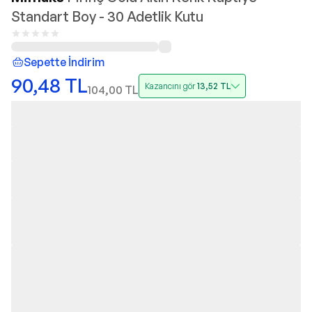
Standart Boy - 30 Adetlik Kutu
Sepette İndirim
90,48
TL
Kazancını gör
13,52
TL
104,00
TL