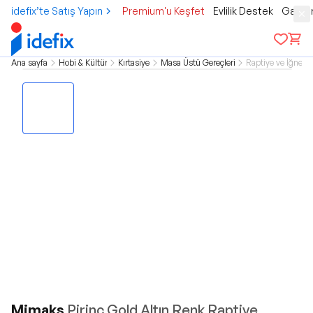
idefix’te Satış Yapın
Premium'u Keşfet
Evlilik Destek
Gamer
Ana sayfa
Hobi & Kültür
Kırtasiye
Masa Üstü Gereçleri
Raptiye ve İğne
Mimaks
Pirinç Gold Altın Renk Raptiye