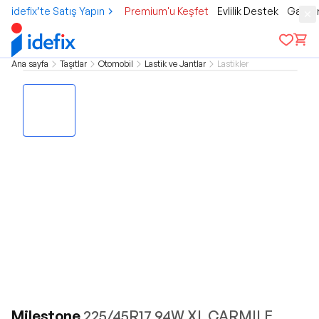
idefix’te Satış Yapın
Premium'u Keşfet
Evlilik Destek
Gamer
Ana sayfa
Taşıtlar
Otomobil
Lastik ve Jantlar
Lastikler
Milestone
225/45R17 94W XL CARMILE