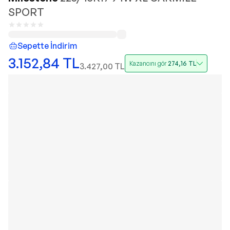
SPORT
Sepette İndirim
3.152,84
TL
Kazancını gör
274,16
TL
3.427,00
TL