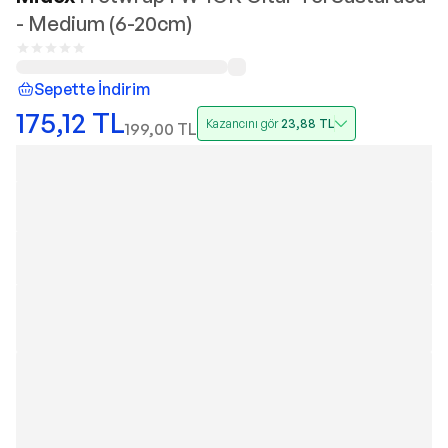
- Medium (6-20cm)
Sepette İndirim
175,12
TL
Kazancını gör
23,88
TL
199,00
TL