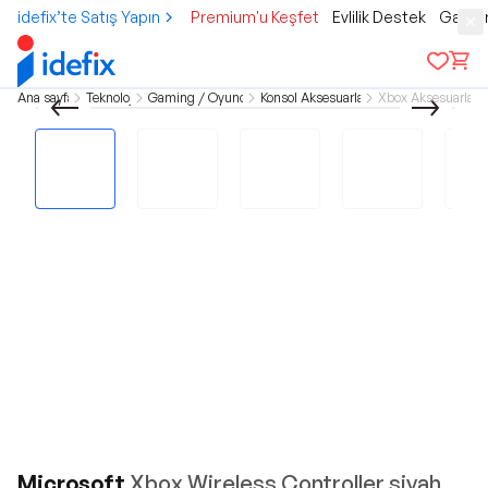
idefix’te Satış Yapın
Premium'u Keşfet
Evlilik Destek
Gamer
Ana sayfa
Teknoloji
Gaming / Oyuncu
Konsol Aksesuarları
Xbox Aksesuarları
Microsoft
Xbox Wireless Controller siyah