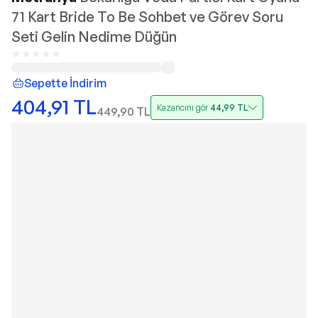
71 Kart Bride To Be Sohbet ve Görev Soru
Seti Gelin Nedime Düğün
Sepette İndirim
404,91
TL
Kazancını gör
44,99
TL
449,90
TL