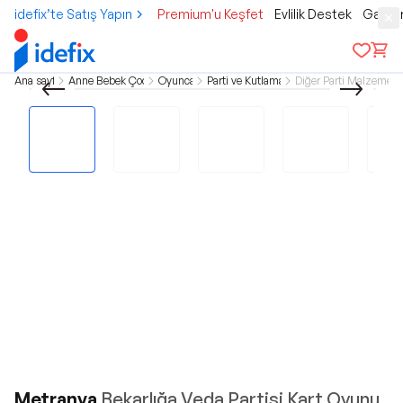
idefix’te Satış Yapın
Premium'u Keşfet
Evlilik Destek
Gamer
Ana sayfa
Anne Bebek Çocuk
Oyuncak
Parti ve Kutlamalar
Diğer Parti Malzemeler
Metranya
Bekarlığa Veda Partisi Kart Oyunu