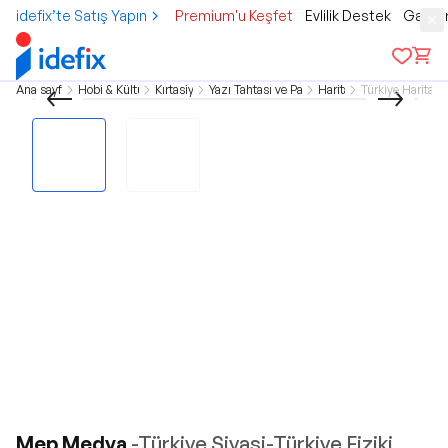
idefix’te Satış Yapın
Premium'u Keşfet
Evlilik Destek
Gamer
Ana sayfa
Hobi & Kültür
Kırtasiye
Yazı Tahtası ve Pano
Harita
Türkiye Haritası
Mep Medya
-Türkiye Siyasi-Türkiye Fiziki