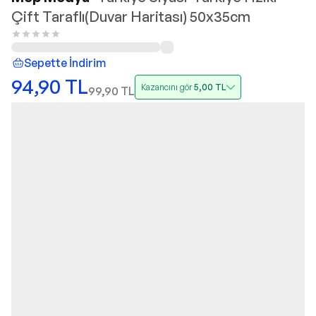
Çift Taraflı(Duvar Haritası) 50x35cm
Sepette İndirim
94,90
TL
Kazancını gör
5,00
TL
99,90
TL