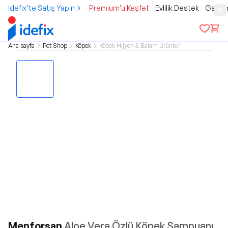
idefix’te Satış Yapın
Premium'u Keşfet
Evlilik Destek
Gamer
Ana sayfa
Pet Shop
Köpek
Köpek Hijyen & Bakım Ürünleri
Menforsan
Aloe Vera Özlü Köpek Şampuanı