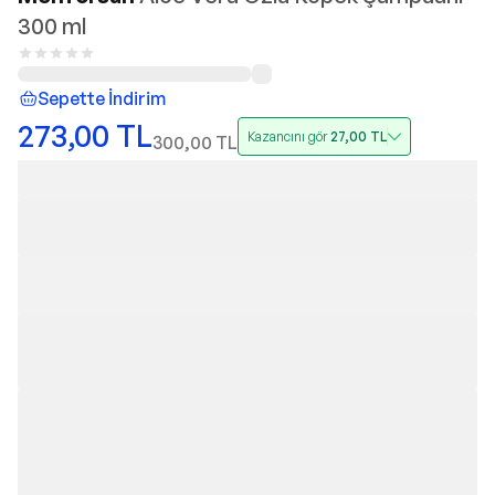
300 ml
Sepette İndirim
273,00
TL
Kazancını gör
27,00
TL
300,00
TL