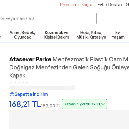
Premium'u Keşfet
Evlilik Destek
G
Anne, Bebek,
Kozmetik ve
Hobi, Kitap,
Ev,
r
Oyuncak
Kişisel Bakım
Müzik, Kırtasiye
Yaşam
r
Atasever Parke
Menfezmatik Plastik Cam M
Doğalgaz Menfezinden Gelen Soğuğu Önley
Kapak
Sepette İndirim
168,21
TL
Kazancını gör
20,79
TL
189,00
TL