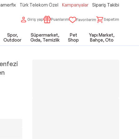
amerfix
Türk Telekom Özel
Kampanyalar
Sipariş Takibi
Giriş yap
Puanlarım
Sepetim
Favorilerim
Spor,
Süpermarket,
Pet
Yapı Market,
Outdoor
Gıda, Temizlik
Shop
Bahçe, Oto
enfezi
en