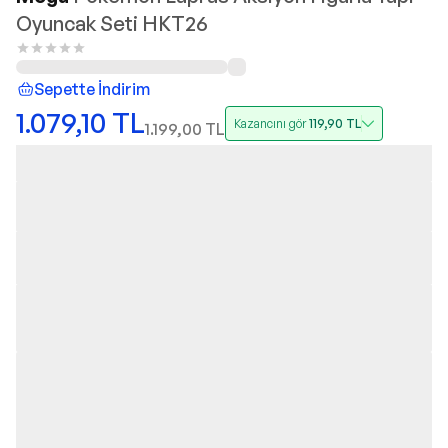
Oyuncak Seti HKT26
Sepette İndirim
1.079,10
TL
Kazancını gör
119,90
TL
1.199,00
TL