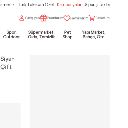
amerfix
Türk Telekom Özel
Kampanyalar
Sipariş Takibi
Giriş yap
Puanlarım
Sepetim
Favorilerim
Spor,
Süpermarket,
Pet
Yapı Market,
Outdoor
Gıda, Temizlik
Shop
Bahçe, Oto
 Siyah
1 Çift