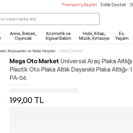
Premium'u Keşfet
Evlilik Destek
G
Anne, Bebek,
Kozmetik ve
Hobi, Kitap,
Ev,
r
Oyuncak
Kişisel Bakım
Müzik, Kırtasiye
Yaşam
eleri Aksesuarları ve Yedek Parçaları
Plaka Çeşitleri
Mega Oto Market
Universal Araç Plaka Altlığı
Plastik Oto Plaka Altlık Dayanıklı Plaka Altlığı- 
PA-06
199,00
TL