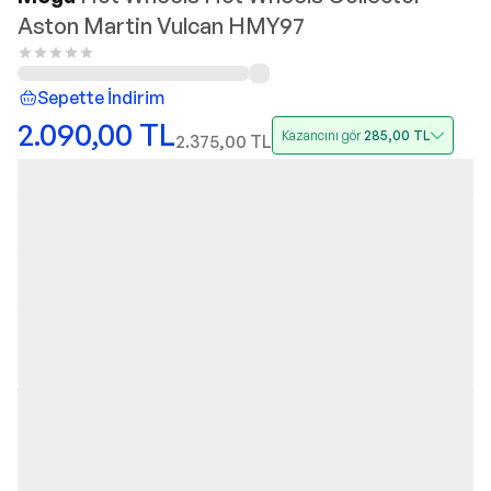
Aston Martin Vulcan HMY97
Sepette İndirim
2.090,00
TL
Kazancını gör
285,00
TL
2.375,00
TL