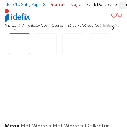
idefix’te Satış Yapın
Premium'u Keşfet
Evlilik Destek
Gamer
Ana sayfa
Anne Bebek Çocuk
Oyuncak
Eğitici ve Öğretici Oyun
Eğitici Oyunlar
Mega
Hot Wheels Hot Wheels Collector