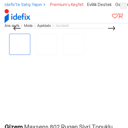
idefix’te Satış Yapın
Premium'u Keşfet
Evlilik Destek
Gamer
Ana sayfa
Moda
Ayakkabı
Sandalet
Gizem
Maxsens 802 Rugan Sivri Topuklu