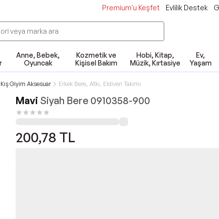
Premium'u Keşfet
Evlilik Destek
G
Anne, Bebek,
Kozmetik ve
Hobi, Kitap,
Ev,
r
Oyuncak
Kişisel Bakım
Müzik, Kırtasiye
Yaşam
 Kış Giyim Aksesuar
Erkek Bere, Atkı, Eldiven Takımı
Mavi
Siyah Bere 0910358-900
200,78
TL