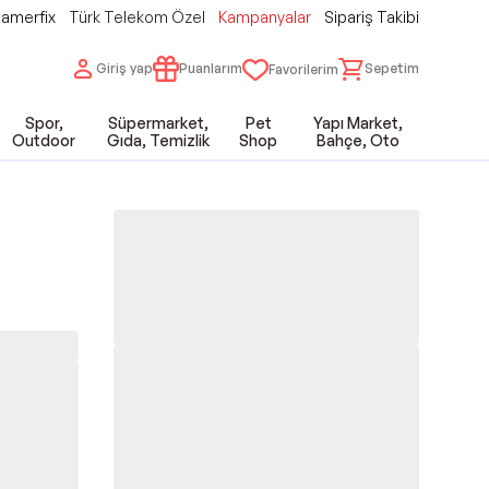
amerfix
Türk Telekom Özel
Kampanyalar
Sipariş Takibi
Giriş yap
Puanlarım
Sepetim
Favorilerim
Spor,
Süpermarket,
Pet
Yapı Market,
Outdoor
Gıda, Temizlik
Shop
Bahçe, Oto