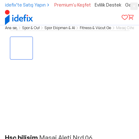
idefix’te Satış Yapın
Premium'u Keşfet
Evlilik Destek
Gamer
Ana sayfa
Spor & Outdoor
Spor Ekipman & Aksesuar
Fitness & Vücut Geliştirme
Masaj Cihazla
Hsc bilişim
Masaj Aleti Nrd 06