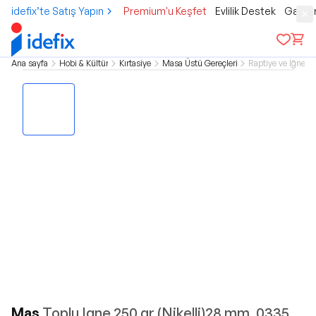
idefix’te Satış Yapın
Premium'u Keşfet
Evlilik Destek
Gamer
Ana sayfa
Hobi & Kültür
Kırtasiye
Masa Üstü Gereçleri
Raptiye ve İğne
Mas
Toplu Igne 250 gr.(Nikelli)28 mm. 0335