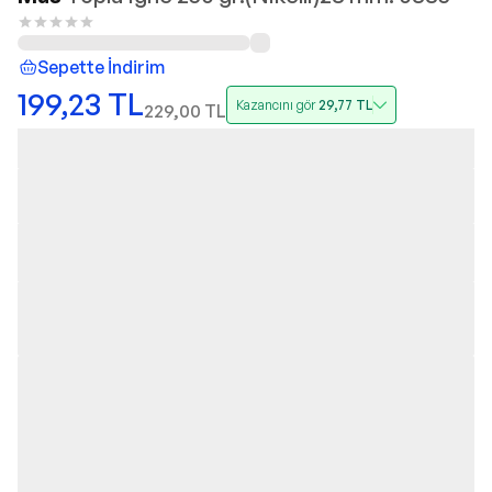
Sepette İndirim
199,23
TL
Kazancını gör
29,77
TL
229,00
TL