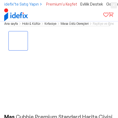
idefix’te Satış Yapın
Premium'u Keşfet
Evlilik Destek
Gamer
Ana sayfa
Hobi & Kültür
Kırtasiye
Masa Üstü Gereçleri
Raptiye ve İğne
Mas
Cubbie Premium Standard Harita Çivisi