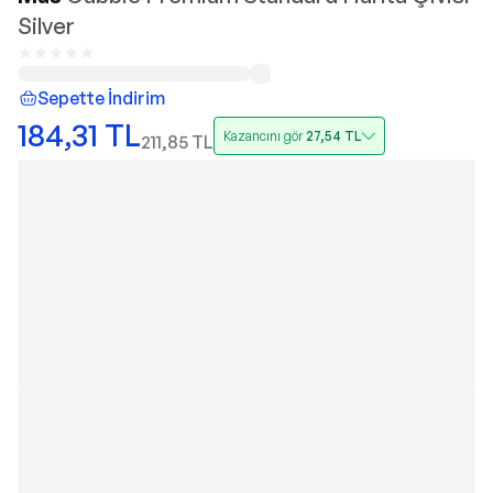
Silver
Sepette İndirim
184,31
TL
Kazancını gör
27,54
TL
211,85
TL