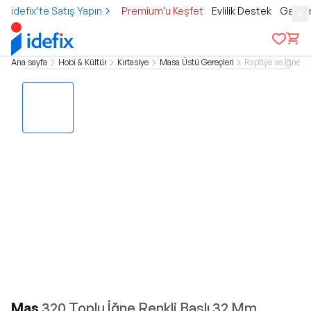
idefix’te Satış Yapın
Premium'u Keşfet
Evlilik Destek
Gamer
Ana sayfa
Hobi & Kültür
Kırtasiye
Masa Üstü Gereçleri
Raptiye ve İğne
Mas
320 Toplu İğne Renkli Baslı 32 Mm