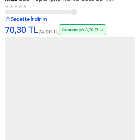
Sepette İndirim
70,30
TL
Kazancını gör
3,70
TL
74,00
TL