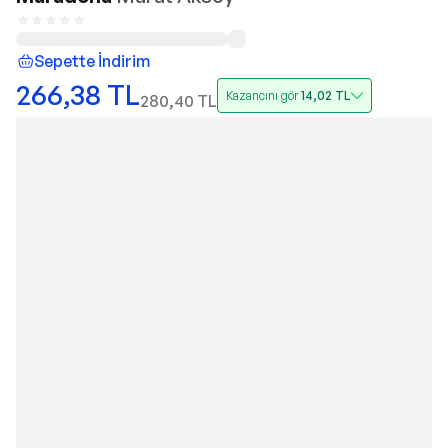
Sepette İndirim
266,38
TL
Kazancını gör
14,02
TL
280,40
TL