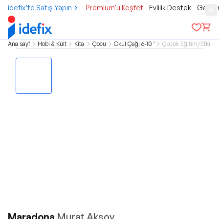
idefix’te Satış Yapın
Premium'u Keşfet
Evlilik Destek
Gamer
Ana sayfa
Hobi & Kültür
Kitap
Çocuk
Okul Çağı 6-10 Yaş
Çocuk Eğitim/Etkinli
Maradona
Murat Aksoy