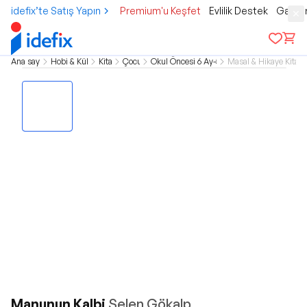
idefix’te Satış Yapın
Premium'u Keşfet
Evlilik Destek
Gamer
Ana sayfa
Hobi & Kültür
Kitap
Çocuk
Okul Öncesi 6 Ay-5 Yaş
Masal & Hikaye Kitapl
Manunun Kalbi
Selen Gökalp