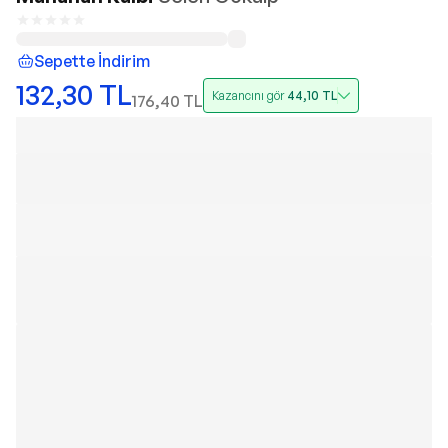
Sepette İndirim
132,30
TL
Kazancını gör
44,10
TL
176,40
TL